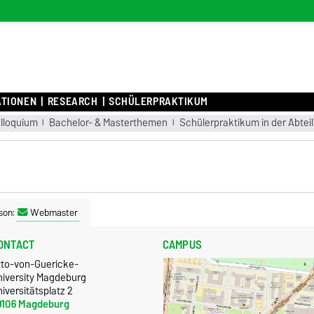
P
ATIONEN
RESEARCH
SCHÜLERPRAKTIKUM
olloquium
Bachelor- & Masterthemen
Schülerpraktikum in der Abtei
son:
Webmaster
ONTACT
CAMPUS
tto-von-Guericke-
niversity Magdeburg
iversitätsplatz 2
9106 Magdeburg