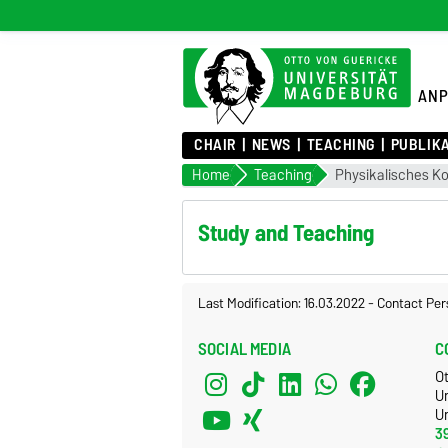
AN
CHAIR
NEWS
TEACHING
PUBLIK
Home
Teaching
Physikalisches K
Study and Teaching
Last Modification: 16.03.2022
-
Contact Per
SOCIAL MEDIA
C
O
U
Un
3